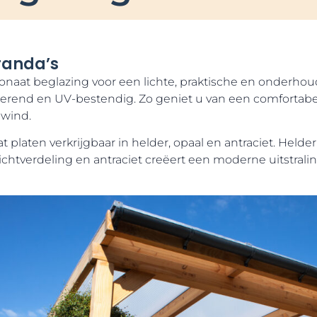
randa’s
onaat beglazing voor een lichte, praktische en onderhou
olerend en UV-bestendig. Zo geniet u van een comfortab
 wind.
 platen verkrijgbaar in helder, opaal en antraciet. Helder
lichtverdeling en antraciet creëert een moderne uitstral