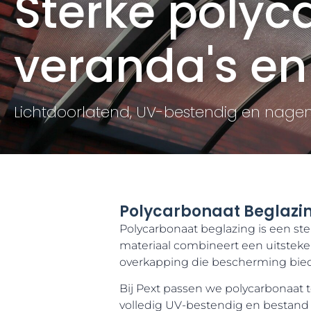
Sterke polyc
veranda's en
Lichtdoorlatend, UV-bestendig en nag
Polycarbonaat Beglazi
Polycarbonaat beglazing is een ste
materiaal combineert een uitsteke
overkapping die bescherming biedt
Bij Pext passen we polycarbonaat 
volledig UV-bestendig en bestand