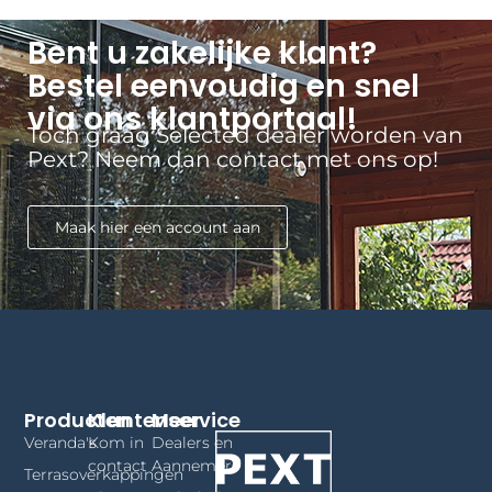
Bent u zakelijke klant?
Bestel eenvoudig en snel
via ons klantportaal!
Toch graag Selected dealer worden van
Pext? Neem dan contact met ons op!
Maak hier een account aan
Producten
Klantenservice
Meer
Veranda's
Kom in
Dealers en
contact
Aannemers
Terrasoverkappingen