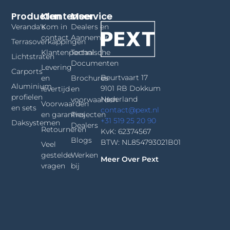
Producten
Klantenservice
Meer
Veranda's
Kom in
Dealers en
contact
Aannemers
Terrasoverkappingen
Klantenportaal
Technische
Lichtstraten
Documenten
Levering
Carports
Beurtvaart 17
en
Brochures
Aluminium
9101 RB Dokkum
levertijd
en
profielen
Nederland
voorwaarden
Voorwaarden
en sets
contact@pext.nl
en garanties
Projecten
+31 519 25 20 90
Daksystemen
Dealers
Retourneren
KvK: 62374567
Blogs
BTW: NL854793021B01
Veel
gestelde
Werken
Meer Over Pext
vragen
bij