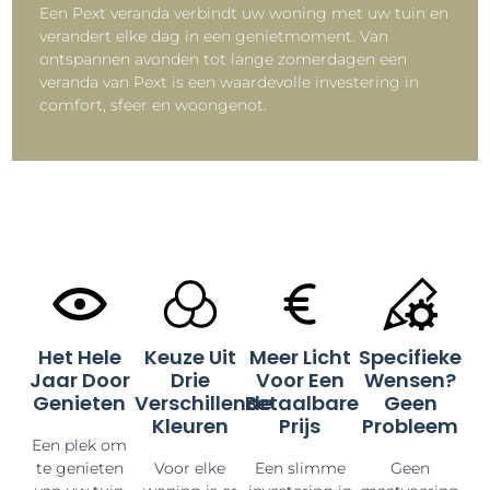
Een Pext veranda verbindt uw woning met uw tuin en
verandert elke dag in een genietmoment. Van
ontspannen avonden tot lange zomerdagen een
veranda van Pext is een waardevolle investering in
comfort, sfeer en woongenot.
Het Hele
Keuze Uit
Meer Licht
Specifieke
Jaar Door
Drie
Voor Een
Wensen?
Genieten
Verschillende
Betaalbare
Geen
Kleuren
Prijs
Probleem
Een plek om
te genieten
Voor elke
Een slimme
Geen