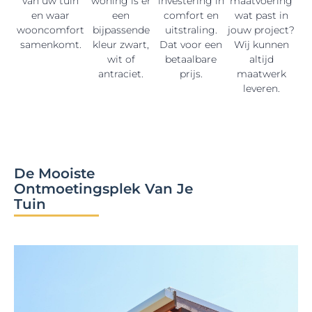
van uw tuin
woning is er
investering in
maatvoering
en waar
een
comfort en
wat past in
wooncomfort
bijpassende
uitstraling.
jouw project?
samenkomt.
kleur zwart,
Dat voor een
Wij kunnen
wit of
betaalbare
altijd
antraciet.
prijs.
maatwerk
leveren.
De Mooiste
Ontmoetingsplek Van Je
Tuin