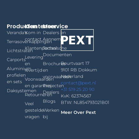
Producten
Klantenservice
Meer
Veranda's
Kom in
Dealers en
contact
Aannemers
Terrasoverkappingen
Klantenportaal
Technische
Lichtstraten
Documenten
Levering
Carports
Beurtvaart 17
en
Brochures
Aluminium
9101 RB Dokkum
levertijd
en
profielen
Nederland
voorwaarden
Voorwaarden
en sets
contact@pext.nl
en garanties
Projecten
+31 519 25 20 90
Daksystemen
Dealers
Retourneren
KvK: 62374567
Blogs
BTW: NL854793021B01
Veel
gestelde
Werken
Meer Over Pext
vragen
bij